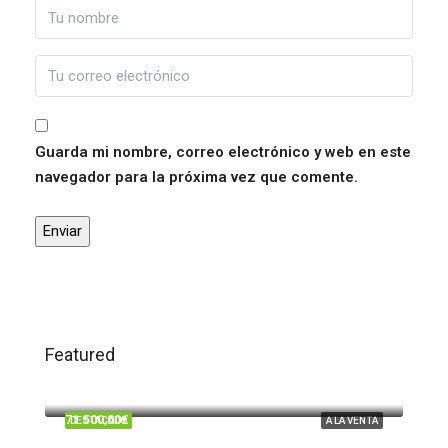
Guarda mi nombre, correo electrónico y web en este
navegador para la próxima vez que comente.
Featured
120.000,00€
Trigueros
71.500,00€
DESTACADO
A LA VENTA
Beas