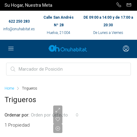
Su Hogar, Nuestra Meta
Calle San Andrés
DE 09:00 a 14:00 y de 17:00 a
622 250 283
Nº 28
20:30
info@onuhabitat.es
Huelva, 21004
De Lunes a Viernes
Home
Trigueros
Trigueros
Ordenar por:
Orden por defecto
1 Propiedad
120.000,00€