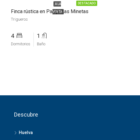
DESTACADO
A LA
Finca rústica en Paraje Las Minetas
VENTA
Trigueros
4
1
Dormitorios
Baño
Descubre
Huelva