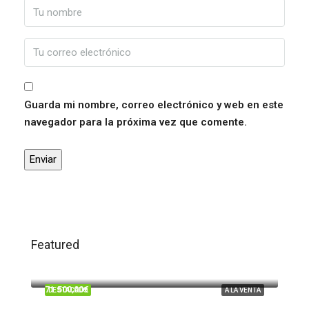
Guarda mi nombre, correo electrónico y web en este
navegador para la próxima vez que comente.
Featured
120.000,00€
Trigueros
71.500,00€
DESTACADO
A LA VENTA
Beas