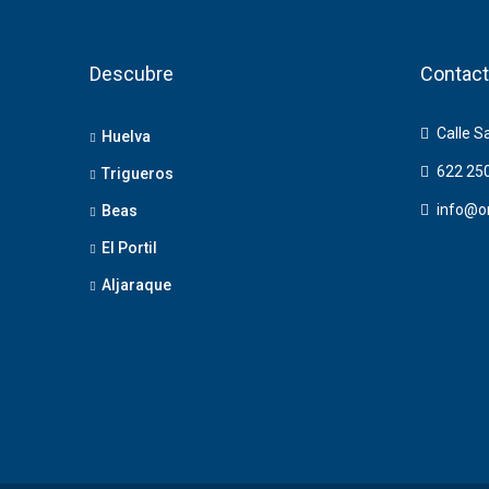
Descubre
Contact
Calle S
Huelva
622 25
Trigueros
info@o
Beas
El Portil
Aljaraque