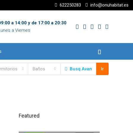
622250283
info@onuhabitat.es
9:00 a 14:00 y de 17:00 a 20:30
Lunes a Viernes
s
rmitorios
Baños
Busq Avan
Ir
Featured
120.000,00€
Trigueros
71.500,00€