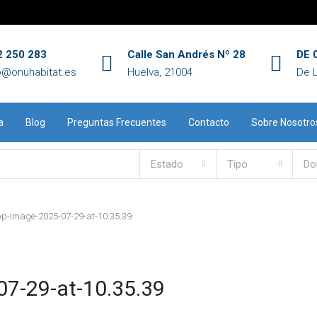
2 250 283
Calle San Andrés Nº 28
DE 0
o@onuhabitat.es
Huelva, 21004
De 
a
Blog
Preguntas Frecuentes
Contacto
Sobre Nosotro
Estado
Tipo
Do
-Image-2025-07-29-at-10.35.39
7-29-at-10.35.39