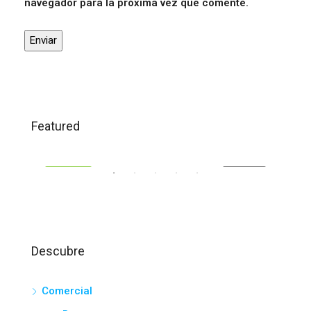
navegador para la próxima vez que comente.
120.000,00€
71.
Featured
Trigueros
Bea
ENTA
DESTACADO
A LA VENTA
DES
Descubre
Comercial