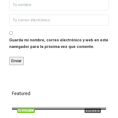
Guarda mi nombre, correo electrónico y web en este
navegador para la próxima vez que comente.
Featured
120.000,00€
Trigueros
71.500,00€
DESTACADO
A LA VENTA
Beas