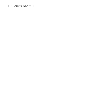
3 años hace
0