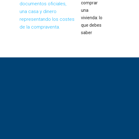
comprar
una
vivienda: lo
que debes
saber