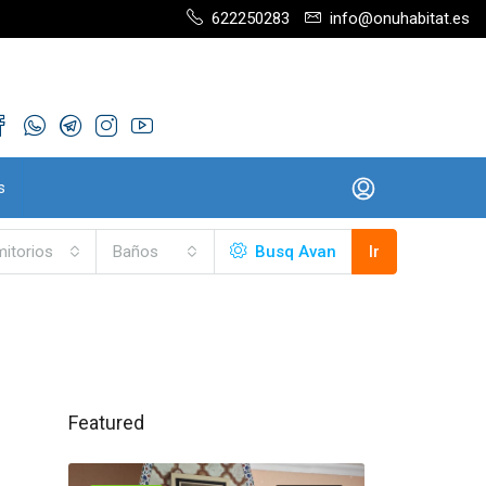
622250283
info@onuhabitat.es
s
itorios
Baños
Busq Avan
Ir
Featured