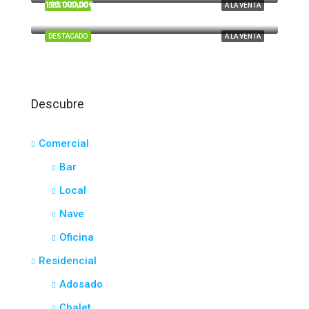
190.000,00€
DESTACADO
A LA VENTA
El Portil
DESTACADO
A LA VENTA
Descubre
Comercial
Bar
Local
Nave
Oficina
Residencial
Adosado
Chalet