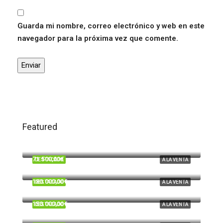
Guarda mi nombre, correo electrónico y web en este
navegador para la próxima vez que comente.
Featured
120.000,00€
Trigueros
71.500,00€
DESTACADO
A LA VENTA
Beas
180.000,00€
DESTACADO
A LA VENTA
Cardeñas, Huelva
150.000,00€
DESTACADO
A LA VENTA
Tartesos, Huelva