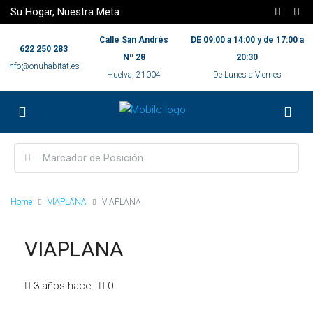
Su Hogar, Nuestra Meta
Calle San Andrés
DE 09:00 a 14:00 y de 17:00 a
622 250 283
Nº 28
20:30
info@onuhabitat.es
Huelva, 21004
De Lunes a Viernes
Home
VIAPLANA
VIAPLANA
VIAPLANA
3 años hace
0