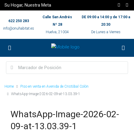
Su Hogar, Nuestra Meta
Calle San Andrés
DE 09:00 a 14:00 y de 17:00 a
622 250 283
Nº 28
20:30
info@onuhabitat.es
Huelva, 21004
De Lunes a Viernes
Home
Piso en venta en Avenida de Cristóbal Colón
WhatsApp-Image-2026-02-09-at-13.03.39-1
WhatsApp-Image-2026-02-
09-at-13.03.39-1