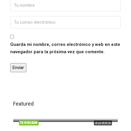
Guarda mi nombre, correo electrónico y web en este
navegador para la próxima vez que comente.
Featured
120.000,00€
Trigueros
71.500,00€
DESTACADO
A LA VENTA
Beas