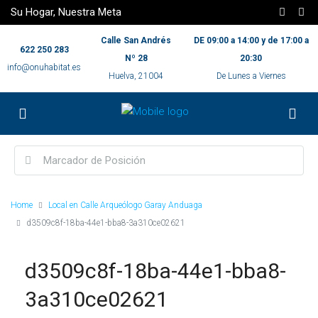
Su Hogar, Nuestra Meta
Calle San Andrés
DE 09:00 a 14:00 y de 17:00 a
622 250 283
Nº 28
20:30
info@onuhabitat.es
Huelva, 21004
De Lunes a Viernes
Home
Local en Calle Arqueólogo Garay Anduaga
d3509c8f-18ba-44e1-bba8-3a310ce02621
d3509c8f-18ba-44e1-bba8-
3a310ce02621