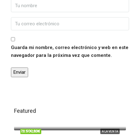
Guarda mi nombre, correo electrónico y web en este
navegador para la próxima vez que comente.
Featured
120.000,00€
Trigueros
71.500,00€
DESTACADO
A LA VENTA
Beas