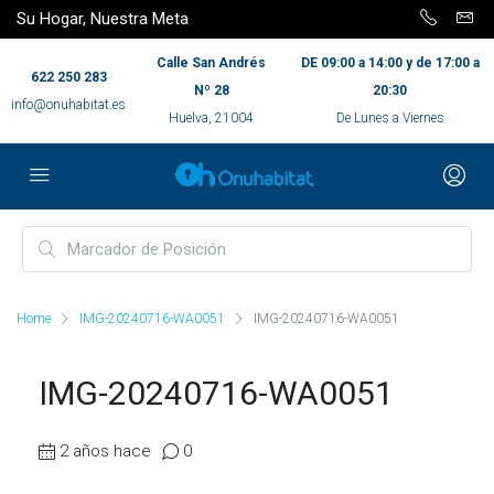
Su Hogar, Nuestra Meta
Calle San Andrés
DE 09:00 a 14:00 y de 17:00 a
622 250 283
Nº 28
20:30
info@onuhabitat.es
Huelva, 21004
De Lunes a Viernes
Home
IMG-20240716-WA0051
IMG-20240716-WA0051
IMG-20240716-WA0051
2 años hace
0