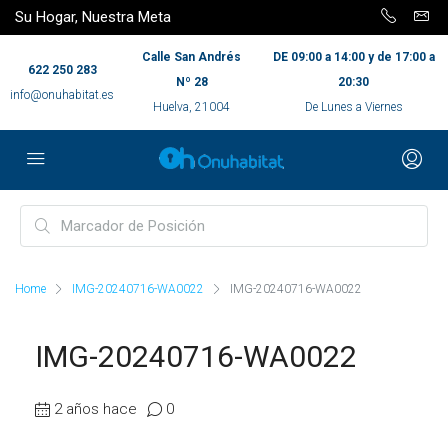
Su Hogar, Nuestra Meta
Calle San Andrés
DE 09:00 a 14:00 y de 17:00 a
622 250 283
Nº 28
20:30
info@onuhabitat.es
Huelva, 21004
De Lunes a Viernes
Home
IMG-20240716-WA0022
IMG-20240716-WA0022
IMG-20240716-WA0022
2 años hace
0