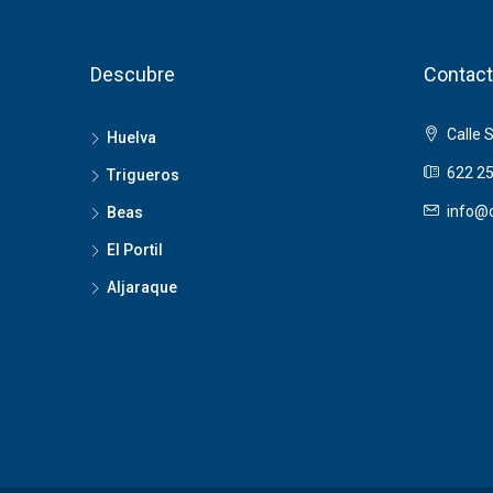
Descubre
Contact
Calle 
Huelva
622 25
Trigueros
info@o
Beas
El Portil
Aljaraque