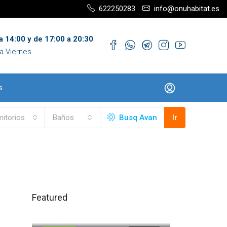
622250283
info@onuhabitat.es
a 14:00 y de 17:00 a 20:30
a Viernes
s
itorios
Baños
Busq Avan
Ir
Featured
120.000,00€
Trigueros
71.500,00€