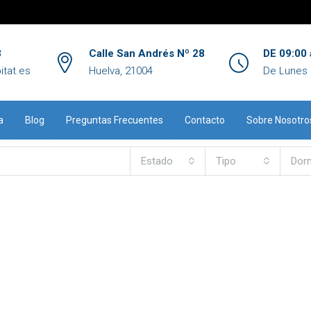
3
Calle San Andrés Nº 28
DE 09:00 
itat.es
Huelva, 21004
De Lunes 
a
Blog
Preguntas Frecuentes
Contacto
Sobre Nosotro
Estado
Tipo
Dorm