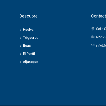
Descubre
Contact
Calle 
Huelva
622 25
Trigueros
info@o
Beas
El Portil
Aljaraque