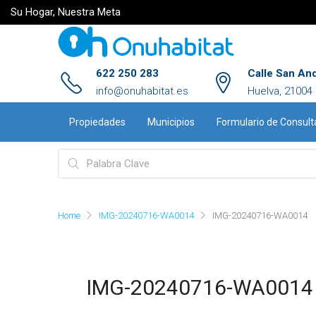
Su Hogar, Nuestra Meta
622 250 283
Calle San An
info@onuhabitat.es
Huelva, 21004
Propiedades
Municipios
Formulario de Consult
Home
IMG-20240716-WA0014
IMG-20240716-WA0014
IMG-20240716-WA0014