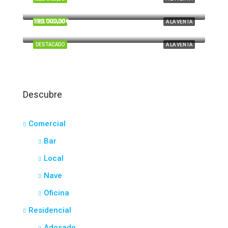
Tartesos, Huelva
190.000,00€
DESTACADO
A LA VENTA
El Portil
DESTACADO
A LA VENTA
Descubre
Comercial
Bar
Local
Nave
Oficina
Residencial
Adosado