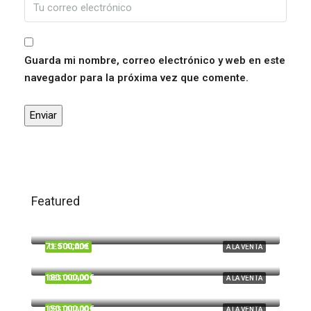
Guarda mi nombre, correo electrónico y web en este
navegador para la próxima vez que comente.
Featured
120.000,00€
Trigueros
71.500,00€
DESTACADO
A LA VENTA
Beas
180.000,00€
DESTACADO
A LA VENTA
Cardeñas, Huelva
150.000,00€
DESTACADO
A LA VENTA