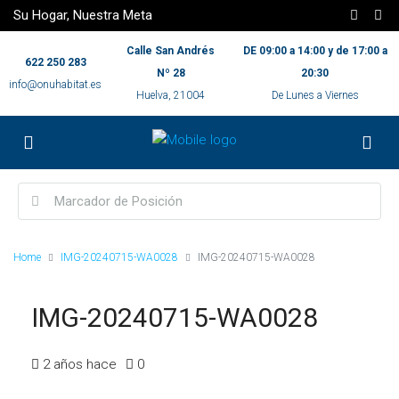
Su Hogar, Nuestra Meta
Calle San Andrés
DE 09:00 a 14:00 y de 17:00 a
622 250 283
Nº 28
20:30
info@onuhabitat.es
Huelva, 21004
De Lunes a Viernes
Home
IMG-20240715-WA0028
IMG-20240715-WA0028
IMG-20240715-WA0028
2 años hace
0