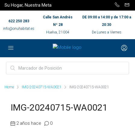
Su Hogar, Nuestra Meta
Calle San Andrés
DE 09:00 a 14:00 y de 17:00 a
622 250 283
Nº 28
20:30
info@onuhabitat.es
Huelva, 21004
De Lunes a Viernes
Home
IMG-20240715-WA0021
IMG-20240715-WA0021
IMG-20240715-WA0021
2 años hace
0