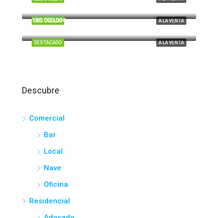
Tartesos, Huelva
190.000,00€
DESTACADO
A LA VENTA
El Portil
DESTACADO
A LA VENTA
Descubre
Comercial
Bar
Local
Nave
Oficina
Residencial
Adosado