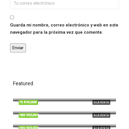
Guarda mi nombre, correo electrónico y web en este
navegador para la próxima vez que comente.
Featured
120.000,00€
Trigueros
71.500,00€
DESTACADO
A LA VENTA
Beas
180.000,00€
DESTACADO
A LA VENTA
Cardeñas, Huelva
150.000,00€
DESTACADO
A LA VENTA