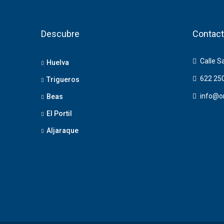
Descubre
Contact
Calle S
Huelva
622 25
Trigueros
info@o
Beas
El Portil
Aljaraque