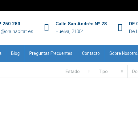
2 250 283
Calle San Andrés Nº 28
DE 0
o@onuhabitat.es
Huelva, 21004
De 
a
Blog
Preguntas Frecuentes
Contacto
Sobre Nosotro
Estado
Tipo
Do