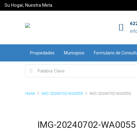
Su Hogar, Nuestra Meta
62
inf
Propiedades
Municipios
Formulario de Consult
Home
IMG-20240702-WA0055
IMG-20240702-WA0055
IMG-20240702-WA0055