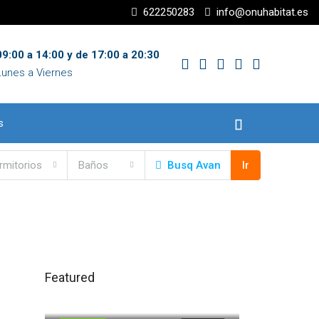
622250283
info@onuhabitat.es
9:00 a 14:00 y de 17:00 a 20:30
Lunes a Viernes
s
rmitorios
Baños
Busq Avan
Ir
Featured
120.000,00€
Trigueros
71.500,00€