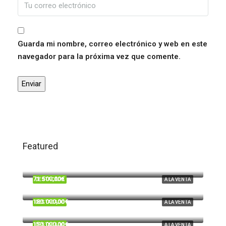
Guarda mi nombre, correo electrónico y web en este
navegador para la próxima vez que comente.
Featured
120.000,00€
Trigueros
71.500,00€
DESTACADO
A LA VENTA
Beas
180.000,00€
DESTACADO
A LA VENTA
Cardeñas, Huelva
150.000,00€
DESTACADO
A LA VENTA