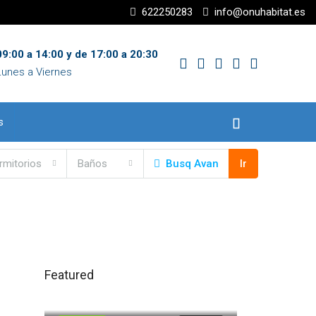
622250283
info@onuhabitat.es
9:00 a 14:00 y de 17:00 a 20:30
Lunes a Viernes
s
rmitorios
Baños
Busq Avan
Ir
Featured
120.000,00€
Trigueros
71.500,00€