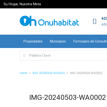
Su Hogar, Nuestra Meta
62
inf
Propiedades
Municipios
Formulario de Consult
Home
IMG-20240503-WA0002
IMG-20240503-WA0002
IMG-20240503-WA0002