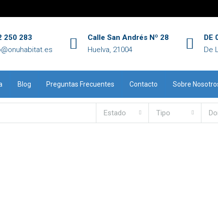
2 250 283
Calle San Andrés Nº 28
DE 0
o@onuhabitat.es
Huelva, 21004
De 
a
Blog
Preguntas Frecuentes
Contacto
Sobre Nosotro
Estado
Tipo
Do