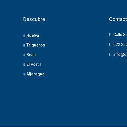
Descubre
Contact
Calle S
Huelva
622 25
Trigueros
info@o
Beas
El Portil
Aljaraque