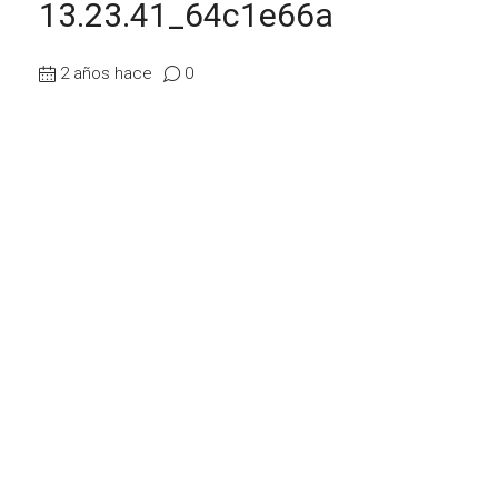
13.23.41_64c1e66a
2 años hace
0