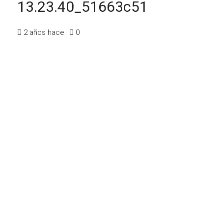
13.23.40_51663c51
2 años hace
0