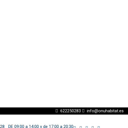
622250283
info@onuhabitat.es
 28
DE 09:00 a 14:00 y de 17:00 a 20:30