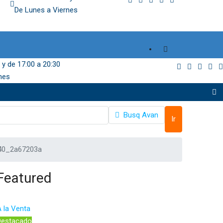
De Lunes a Viernes
 y de 17:00 a 20:30
nes
Busq Avan
Ir
.40_2a67203a
Featured
 la Venta
Destacado