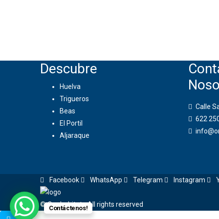
Descubre
Cont
Noso
Huelva
Trigueros
Calle S
Beas
622 25
El Portil
info@o
Aljaraque
Facebook
WhatsApp
Telegram
Instagram
Y
© Onuhabitat - All rights reserved
Contáctenos!