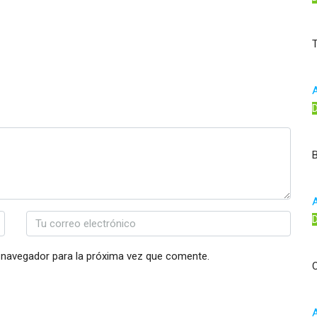
T
A
A
 navegador para la próxima vez que comente.
C
A