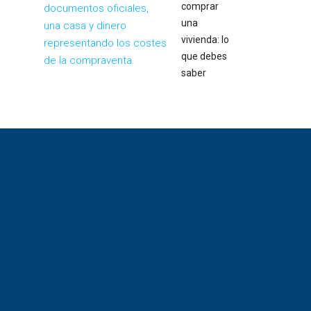
comprar
una
vivienda: lo
que debes
saber