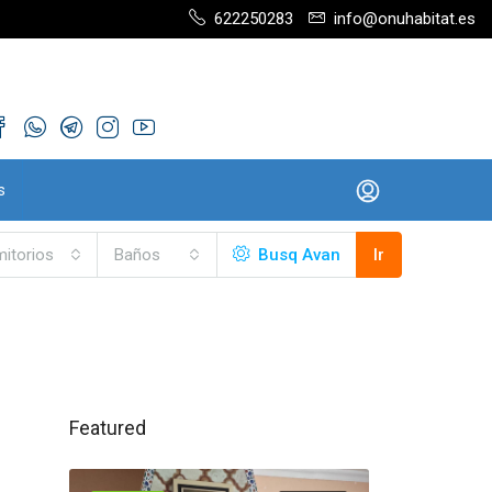
622250283
info@onuhabitat.es
s
itorios
Baños
Busq Avan
Ir
Featured