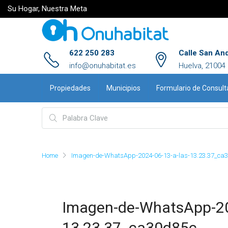
Su Hogar, Nuestra Meta
622 250 283
Calle San An
info@onuhabitat.es
Huelva, 21004
Propiedades
Municipios
Formulario de Consult
Home
Imagen-de-WhatsApp-2024-06-13-a-las-13.23.37_ca
Imagen-de-WhatsApp-20
13.23.37_ca30d85c