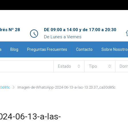
drés Nº 28
DE 09:00 a 14:00 y de 17:00 a 20:30
De Lunes a Viernes
a
Blog
Preguntas Frecuentes
Contacto
Sobre Nosotro
Estado
Tipo
Dorm
30d85c
Imagen-de-WhatsApp-2024-06-13-a-las-13.23.37_ca30d85c
24-06-13-a-las-