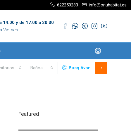
622250283
info@onuhabitat.es
a 14:00 y de 17:00 a 20:30
a Viernes
s
itorios
Baños
Busq Avan
Ir
Featured
120.000,00€
Trigueros
71.500,00€