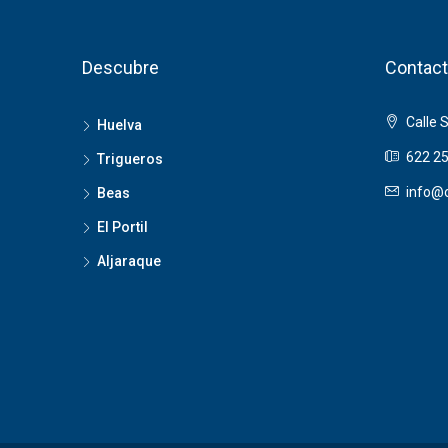
Descubre
Contact
Calle 
Huelva
622 25
Trigueros
info@o
Beas
El Portil
Aljaraque