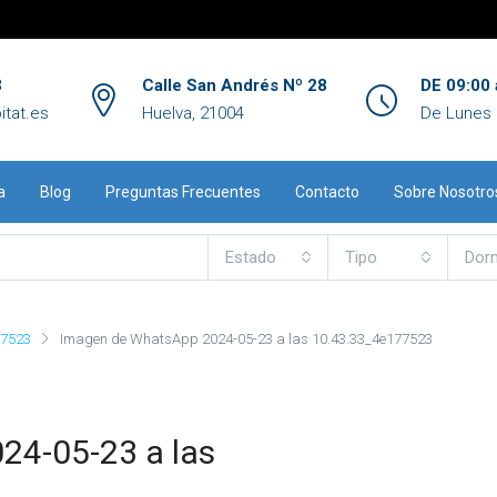
3
Calle San Andrés Nº 28
DE 09:00 
itat.es
Huelva, 21004
De Lunes 
a
Blog
Preguntas Frecuentes
Contacto
Sobre Nosotro
Estado
Tipo
Dorm
77523
Imagen de WhatsApp 2024-05-23 a las 10.43.33_4e177523
24-05-23 a las