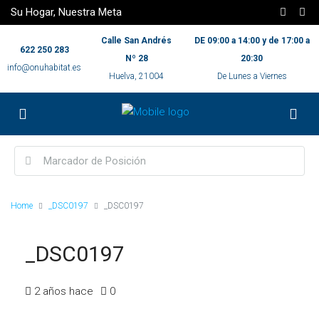
Su Hogar, Nuestra Meta
Calle San Andrés
DE 09:00 a 14:00 y de 17:00 a
622 250 283
Nº 28
20:30
info@onuhabitat.es
Huelva, 21004
De Lunes a Viernes
Home
_DSC0197
_DSC0197
_DSC0197
2 años hace
0