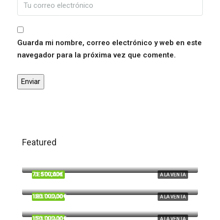
Guarda mi nombre, correo electrónico y web en este
navegador para la próxima vez que comente.
Featured
120.000,00€
Trigueros
71.500,00€
DESTACADO
A LA VENTA
Beas
180.000,00€
DESTACADO
A LA VENTA
Cardeñas, Huelva
150.000,00€
DESTACADO
A LA VENTA