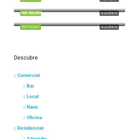
Tartesos, Huelva
190.000,00€
DESTACADO
A LA VENTA
El Portil
DESTACADO
A LA VENTA
Descubre
Comercial
Bar
Local
Nave
Oficina
Residencial
Adosado