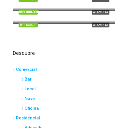
Tartesos, Huelva
190.000,00€
DESTACADO
A LA VENTA
El Portil
DESTACADO
A LA VENTA
Descubre
Comercial
Bar
Local
Nave
Oficina
Residencial
Adosado