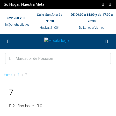
Su Hogar, Nuestra Meta
Calle San Andrés
DE 09:00 a 14:00 y de 17:00 a
622 250 283
Nº 28
20:30
info@onuhabitat.es
Huelva, 21004
De Lunes a Viernes
Home
7
7
7
2 años hace
0