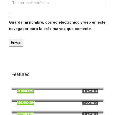
Guarda mi nombre, correo electrónico y web en este
navegador para la próxima vez que comente.
Featured
120.000,00€
Trigueros
71.500,00€
DESTACADO
A LA VENTA
Beas
180.000,00€
DESTACADO
A LA VENTA
Cardeñas, Huelva
150.000,00€
DESTACADO
A LA VENTA