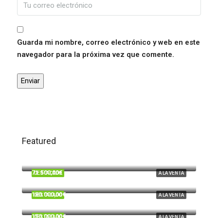
Guarda mi nombre, correo electrónico y web en este
navegador para la próxima vez que comente.
Featured
120.000,00€
Trigueros
71.500,00€
DESTACADO
A LA VENTA
Beas
180.000,00€
DESTACADO
A LA VENTA
Cardeñas, Huelva
150.000,00€
DESTACADO
A LA VENTA