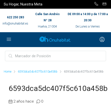
Su Hogar, Nuestra Meta
Calle San Andrés
DE 09:00 a 14:00 y de 17:00 a
622 250 283
Nº 28
20:30
info@onuhabitat.es
Huelva, 21004
De Lunes a Viernes
Home
6593dca5dc407f5c610a458b
6593dca5dc407f5c610a458b
6593dca5dc407f5c610a458b
2 años hace
0