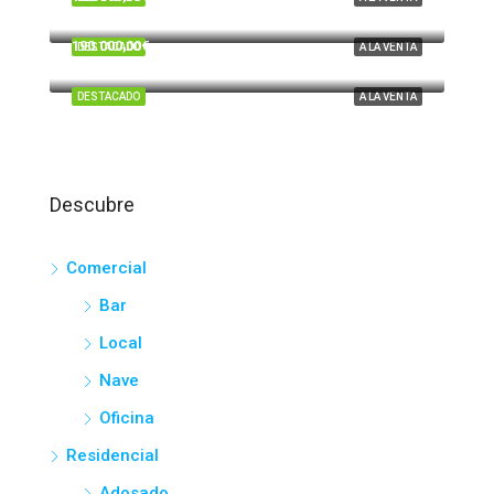
Tartesos, Huelva
190.000,00€
DESTACADO
A LA VENTA
El Portil
DESTACADO
A LA VENTA
Descubre
Comercial
Bar
Local
Nave
Oficina
Residencial
Adosado