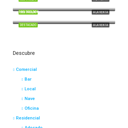
Tartesos, Huelva
190.000,00€
DESTACADO
A LA VENTA
El Portil
DESTACADO
A LA VENTA
Descubre
Comercial
Bar
Local
Nave
Oficina
Residencial
Adosado