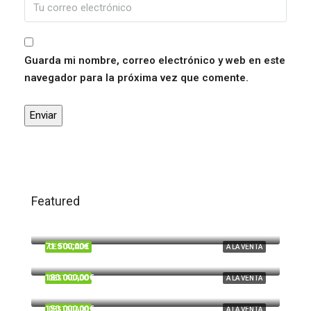
Guarda mi nombre, correo electrónico y web en este
navegador para la próxima vez que comente.
Featured
120.000,00€
Trigueros
71.500,00€
DESTACADO
A LA VENTA
Beas
180.000,00€
DESTACADO
A LA VENTA
Cardeñas, Huelva
150.000,00€
DESTACADO
A LA VENTA