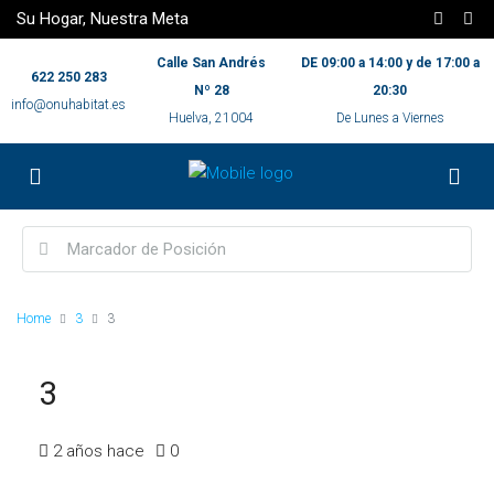
Su Hogar, Nuestra Meta
Calle San Andrés
DE 09:00 a 14:00 y de 17:00 a
622 250 283
Nº 28
20:30
info@onuhabitat.es
Huelva, 21004
De Lunes a Viernes
Home
3
3
3
2 años hace
0