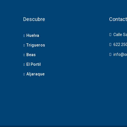
Descubre
Contact
Calle S
Huelva
622 25
Trigueros
info@o
Beas
El Portil
Aljaraque