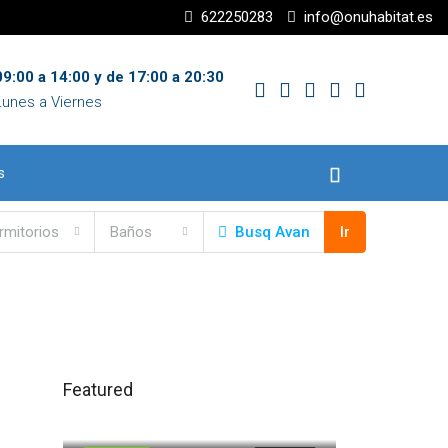
622250283
info@onuhabitat.es
9:00 a 14:00 y de 17:00 a 20:30
Lunes a Viernes
s
rmitorios
Baños
Busq Avan
Ir
Featured
120.000,00€
Trigueros
71.500,00€