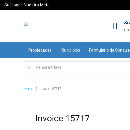
Su Hogar, Nuestra Meta
62
inf
Propiedades
Municipios
Formulario de Consult
Home
Invoice 15717
Invoice 15717