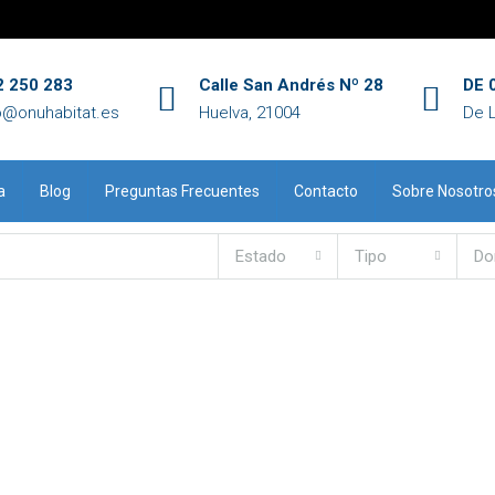
2 250 283
Calle San Andrés Nº 28
DE 0
o@onuhabitat.es
Huelva, 21004
De 
a
Blog
Preguntas Frecuentes
Contacto
Sobre Nosotro
Estado
Tipo
Do