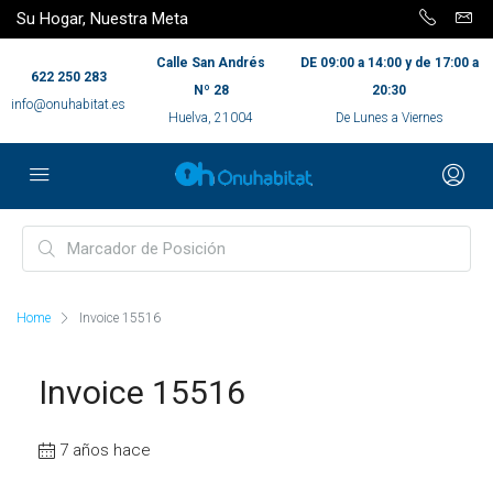
Su Hogar, Nuestra Meta
Calle San Andrés
DE 09:00 a 14:00 y de 17:00 a
622 250 283
Nº 28
20:30
info@onuhabitat.es
Huelva, 21004
De Lunes a Viernes
Home
Invoice 15516
Invoice 15516
7 años hace