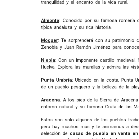
tranquilidad y el encanto de la vida rural.
Almonte
:
Conocido por su famosa romería de 
típica andaluza y su rica historia.
Moguer
: Te sorprenderá con su patrimonio c
Zenobia y Juan Ramón Jiménez para conocer 
Niebla
: Con un imponente castillo medieval, N
Huelva. Explora las murallas y admira las vist
Punta Umbría
: Ubicado en la costa, Punta U
de un pueblo pesquero y la belleza de la play
Aracena
: A los pies de la Sierra de Aracen
entorno natural y su famosa Gruta de las Mar
Estos son solo algunos de los pueblos tradi
pero hay muchos más y te animamos a desc
selección de
casas de pueblo en venta en