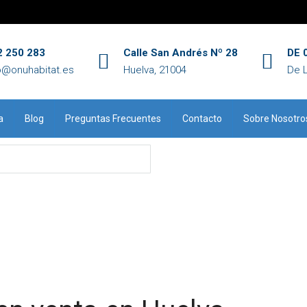
2 250 283
Calle San Andrés Nº 28
DE 0
o@onuhabitat.es
Huelva, 21004
De 
a
Blog
Preguntas Frecuentes
Contacto
Sobre Nosotro