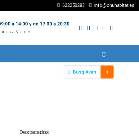
622250283
info@onuhabitat.es
9:00 a 14:00 y de 17:00 a 20:30
Lunes a Viernes
s
Busq Avan
Ir
Destacados
120.000,00€