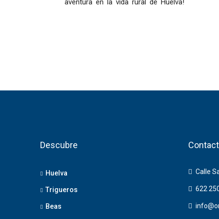
aventura en la vida rural de Huelva!
Descubre
Contact
Calle S
Huelva
622 25
Trigueros
info@o
Beas