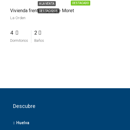
DESTACADO
A LA VENTA
Vivienda frente al parque Moret
DESTACADOS
La Orden
4
2
Dormitorios
Baños
Descubre
Huelva