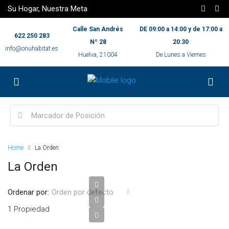
Su Hogar, Nuestra Meta
Calle San Andrés
DE 09:00 a 14:00 y de 17:00 a
622 250 283
Nº 28
20:30
info@onuhabitat.es
Huelva, 21004
De Lunes a Viernes
Home
La Orden
La Orden
Ordenar por:
Orden por defecto
1 Propiedad
185.000,00€