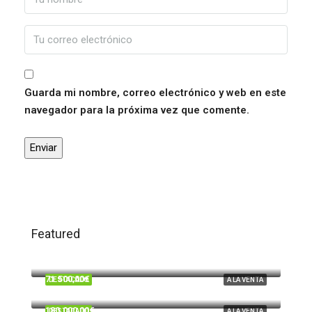
Guarda mi nombre, correo electrónico y web en este
navegador para la próxima vez que comente.
Featured
120.000,00€
Trigueros
71.500,00€
DESTACADO
A LA VENTA
Beas
180.000,00€
DESTACADO
A LA VENTA