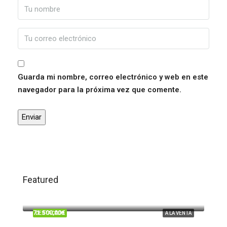
Guarda mi nombre, correo electrónico y web en este
navegador para la próxima vez que comente.
Featured
120.000,00€
Trigueros
71.500,00€
DESTACADO
A LA VENTA
Beas