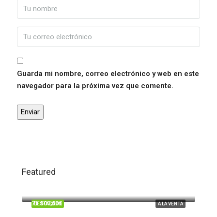
Guarda mi nombre, correo electrónico y web en este
navegador para la próxima vez que comente.
Featured
120.000,00€
Trigueros
71.500,00€
DESTACADO
A LA VENTA
Beas