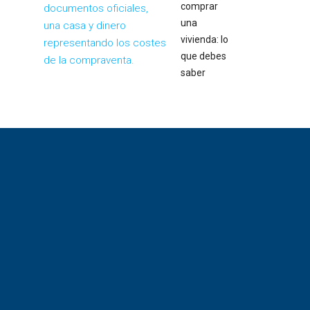
comprar
una
vivienda: lo
que debes
saber