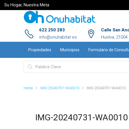
Su Hogar, Nuestra Meta
622 250 283
Calle San An
info@onuhabitat.es
Huelva, 21004
Propiedades
Municipios
Formulario de Consult
Home
IMG-20240731-WA0010
IMG-20240731-WA0010
IMG-20240731-WA0010