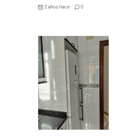
2 años hace
0