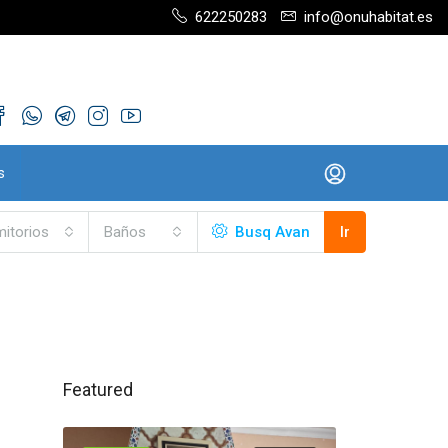
622250283
info@onuhabitat.es
s
itorios
Baños
Busq Avan
Ir
Featured