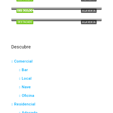
Tartesos, Huelva
190.000,00€
DESTACADO
A LA VENTA
El Portil
DESTACADO
A LA VENTA
Descubre
Comercial
Bar
Local
Nave
Oficina
Residencial
Adosado