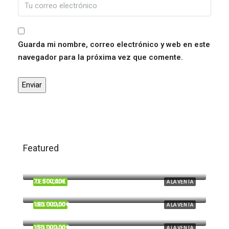
Guarda mi nombre, correo electrónico y web en este
navegador para la próxima vez que comente.
Featured
120.000,00€
Trigueros
71.500,00€
DESTACADO
A LA VENTA
Beas
180.000,00€
DESTACADO
A LA VENTA
Cardeñas, Huelva
150.000,00€
DESTACADO
A LA VENTA