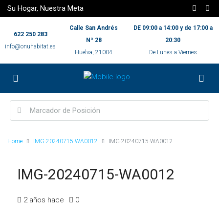
Su Hogar, Nuestra Meta
Calle San Andrés
DE 09:00 a 14:00 y de 17:00 a
622 250 283
Nº 28
20:30
info@onuhabitat.es
Huelva, 21004
De Lunes a Viernes
Home
IMG-20240715-WA0012
IMG-20240715-WA0012
IMG-20240715-WA0012
2 años hace
0